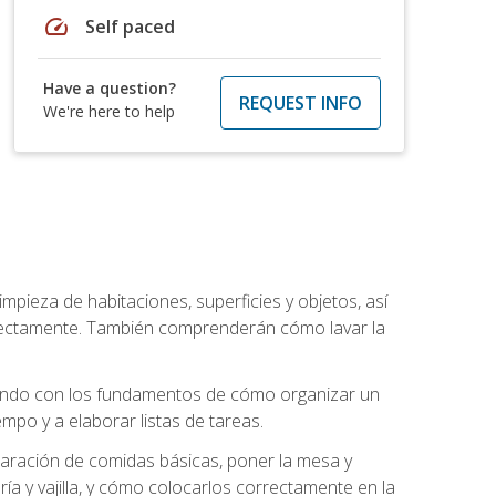
speed
Self paced
Have a question?
REQUEST INFO
We're here to help
mpieza de habitaciones, superficies y objetos, así
rrectamente. También comprenderán cómo lavar la
zando con los fundamentos de cómo organizar un
mpo y a elaborar listas de tareas.
eparación de comidas básicas, poner la mesa y
ría y vajilla, y cómo colocarlos correctamente en la