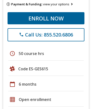
Payment & Funding:
view your options
ENROLL NOW
Call Us: 855.520.6806
phone
schedule
50 course hrs
Code ES-GES615
calendar_today
6 months
grid_on
Open enrollment