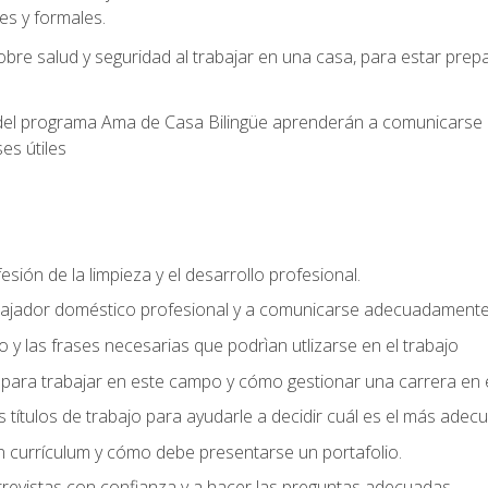
s y formales.
bre salud y seguridad al trabajar en una casa, para estar pre
del programa Ama de Casa Bilingüe aprenderán a comunicarse en 
es útiles
sión de la limpieza y el desarrollo profesional.
bajador doméstico profesional y a comunicarse adecuadament
 y las frases necesarias que podrìan utlizarse en el trabajo
para trabajar en este campo y cómo gestionar una carrera en e
 títulos de trabajo para ayudarle a decidir cuál es el más adec
 currículum y cómo debe presentarse un portafolio.
trevistas con confianza y a hacer las preguntas adecuadas.