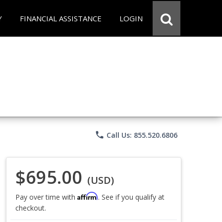
Y
FINANCIAL ASSISTANCE
LOGIN
phone
Call Us: 855.520.6806
$695.00
(USD)
Affirm
Pay over time with
. See if you qualify at
checkout.