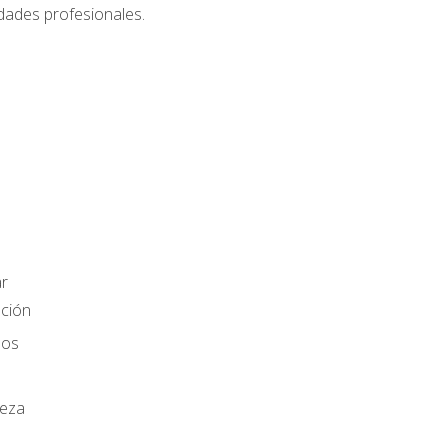
dades profesionales.
r
ación
los
ieza