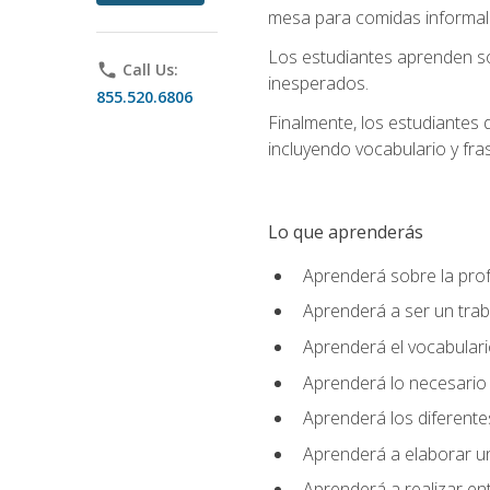
mesa para comidas informale
Los estudiantes aprenden so
phone
Call Us:
inesperados.
855.520.6806
Finalmente, los estudiantes 
incluyendo vocabulario y fras
Lo que aprenderás
Aprenderá sobre la profe
Aprenderá a ser un tra
Aprenderá el vocabulario
Aprenderá lo necesario 
Aprenderá los diferentes
Aprenderá a elaborar un
Aprenderá a realizar en