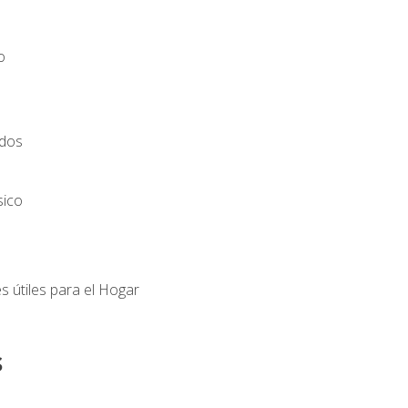
o
ados
sico
s útiles para el Hogar
s