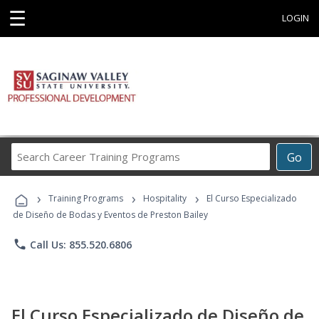
☰
LOGIN
Search
Go
Career
Training
›
›
›
Programs
Training Programs
Hospitality
El Curso Especializado
de Diseño de Bodas y Eventos de Preston Bailey
phone
Call Us: 855.520.6806
El Curso Especializado de Diseño de