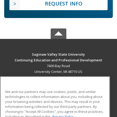
REQUEST INFO
Saginaw Valley State University
Continuing Education and Professional Development
7400 Bay Road
University Center, MI 48710 US
MAIN CONTENT
Career Training
We and our partners may use cookies, pixels, and similar
technologies to collect information about you, including about
ADDITIONAL RESOURCES
your browsing activities and devices. This may result in your
information being collected by our third-party partners. By
Military
Student Blog
choosing to "Accept All Cookies", you agree to these practices,
Financial Assistance
including as described in the
Privacy Policy