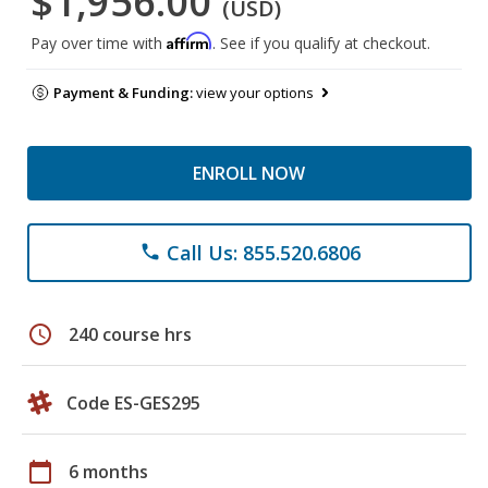
$1,956.00
(USD)
Affirm
Pay over time with
. See if you qualify at checkout.
Payment & Funding:
view your options
ENROLL NOW
Call Us: 855.520.6806
phone
schedule
240 course hrs
Code ES-GES295
calendar_today
6 months