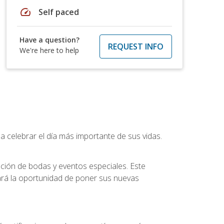
speed
Self paced
Have a question?
REQUEST INFO
We're here to help
a celebrar el día más importante de sus vidas.
ución de bodas y eventos especiales. Este
dará la oportunidad de poner sus nuevas