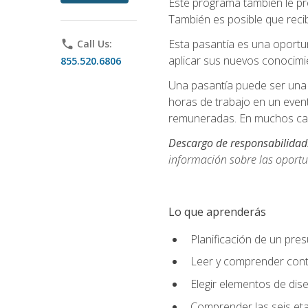
Este programa también le pr
También es posible que recib
Esta pasantía es una oportun
phone
Call Us:
aplicar sus nuevos conocimi
855.520.6806
Una pasantía puede ser una 
horas de trabajo en un even
remuneradas. En muchos cas
Descargo de responsabilidad
información sobre las oportu
Lo que aprenderás
Planificación de un pre
Leer y comprender cont
Elegir elementos de diseñ
Comprender las seis eta