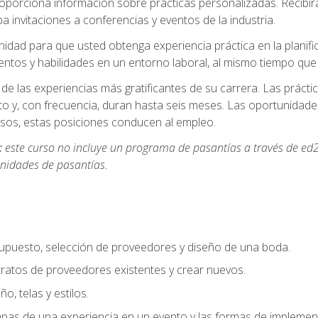
oporciona información sobre prácticas personalizadas. Recibirá
a invitaciones a conferencias y eventos de la industria.
idad para que usted obtenga experiencia práctica en la planifi
entos y habilidades en un entorno laboral, al mismo tiempo qu
de las experiencias más gratificantes de su carrera. Las práct
to y, con frecuencia, duran hasta seis meses. Las oportunida
os, estas posiciones conducen al empleo.
:
este curso no incluye un programa de pasantías a través de ed2
nidades de pasantías.
supuesto, selección de proveedores y diseño de una boda.
ratos de proveedores existentes y crear nuevos.
o, telas y estilos.
pas de una experiencia en un evento y las formas de implement