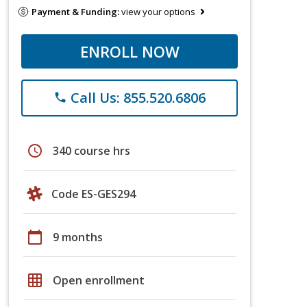
Payment & Funding:
view your options
ENROLL NOW
Call Us: 855.520.6806
phone
schedule
340 course hrs
Code ES-GES294
calendar_today
9 months
grid_on
Open enrollment