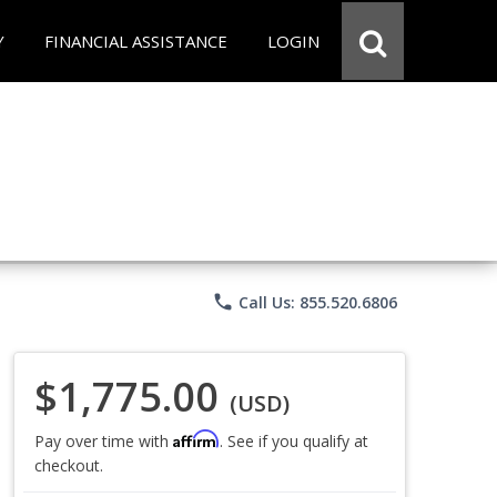
Y
FINANCIAL ASSISTANCE
LOGIN
phone
Call Us: 855.520.6806
$1,775.00
(USD)
Affirm
Pay over time with
. See if you qualify at
checkout.